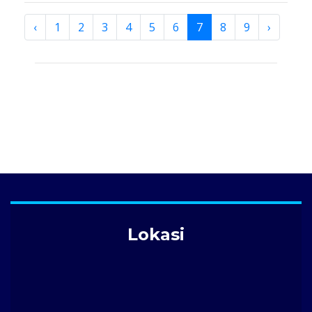
‹
1
2
3
4
5
6
7
8
9
›
Lokasi